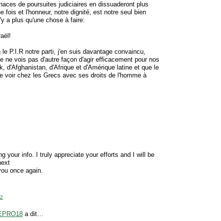
enaces de poursuites judiciaires en dissuaderont plus
e fois et l'honneur, notre dignité, est notre seul bien
n'y a plus qu'une chose à faire:
aël!
h le P.I.R notre parti, j'en suis davantage convaincu,
e ne vois pas d'autre façon d'agir efficacement pour nos
ak, d'Afghanistan, d'Afrique et d'Amérique latine et que le
re voir chez les Grecs avec ses droits de l'homme à
g your info. I truly appreciate your efforts and I will be
next
you once again.
02
EPRO18
a dit…