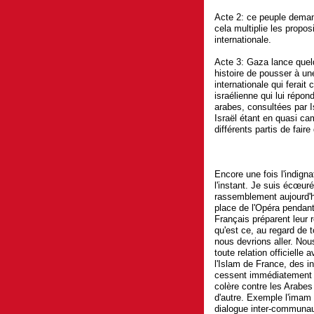
Acte 2: ce peuple demand
cela multiplie les propo
internationale.
Acte 3: Gaza lance quelq
histoire de pousser à un
internationale qui ferait
israélienne qui lui répo
arabes, consultées par I
Israël étant en quasi c
différents partis de fair
Encore une fois l'indig
l'instant. Je suis écœuré
rassemblement aujourd'h
place de l'Opéra pendan
Français préparent leur
qu'est ce, au regard de t
nous devrions aller. Nou
toute relation officiell
l'Islam de France, des int
cessent immédiatement to
colère contre les Arabes
d'autre. Exemple l'imam
dialogue inter-communaut