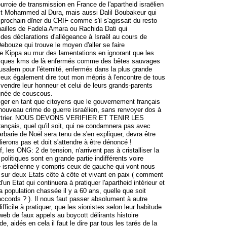
rroie de transmission en France de l'apartheid israëlien
etit Mohammed al Dura, mais aussi Dalil Boubakeur qui
u prochain dîner du CRIF comme s'il s'agissait du resto
nailles de Fadela Amara ou Rachida Dati qui
des déclarations d'allégeance à Israël au cours de
bouze qui trouve le moyen d'aller se faire
ne Kippa au mur des lamentations en ignorant que les
lques kms de là enfermés comme des bêtes sauvages
rusalem pour l'éternité, enfermés dans la plus grande
 veux également dire tout mon mépris à l'encontre de tous
 vendre leur honneur et celui de leurs grands-parents
gnée de couscous.
ger en tant que citoyens que le gouvernement français
uveau crime de guerre israélien, sans renvoyer dos à
meurtrier. NOUS DEVONS VERIFIER ET TENIR LES
ançais, quel qu'il soit, qui ne condamnera pas avec
arbarie de Noël sera tenu de s'en expliquer, devra être
ierons pas et doit s'attendre à être dénoncé !
 les ONG: 2 de tension, n'arrivent pas à cristalliser la
 politiques sont en grande partie indifférents voire
e israélienne y compris ceux de gauche qui vont nous
es sur deux Etats côte à côte et vivant en paix ( comment
'un Etat qui continuera à pratiquer l'apartheid intérieur et
a population chassée il y a 60 ans, quelle que soit
ccords ? ). Il nous faut passer absolument à autre
ifficile à pratiquer, que les sionistes selon leur habitude
 web de faux appels au boycott délirants histoire
e, aidés en cela il faut le dire par tous les tarés de la