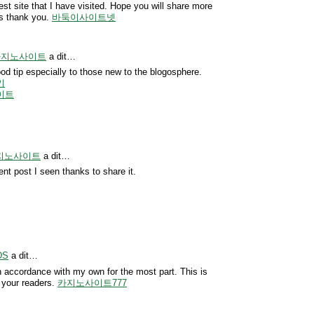
best site that I have visited. Hope you will share more
ts thank you.
바둑이사이트넷
ki 카지노사이트
a dit…
ood tip especially to those new to the blogosphere.
키
이트
e 카지노사이트
a dit…
ent post I seen thanks to share it.
DS
a dit…
n accordance with my own for the most part. This is
r your readers.
카지노사이트777