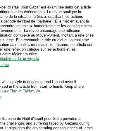
Noël d'Israël pour Gaza" est examinée dans cet article
ritique sur les événements. La revue souligne la
ante de la situation à Gaza, qualifiant les actions
la période de Noël de "barbarie". Elle met en avant la
mprendre les enjeux humanitaires et les conséquences
s événements. La revue encourage une réflexion
situation complexe au Moyen-Orient, incitant à une prise
s large. Elle reconnaît le rôle crucial du journalisme
isation aux conflits mondiaux. En résumé, un article qui
r une réflexion critique sur les actions et les
s cette région troublée
tective order in virginia
 05:58
…
r writing style is engaging, and I found myself
ed in the article from start to finish. Keep share.
 Law Firm in Fairfax VA
07
e Barbarie de Noël d'Israël pour Gaza provides a
 the challenges and suffering faced by Gazans during
on. It highlights the devastating consequences of Israeli