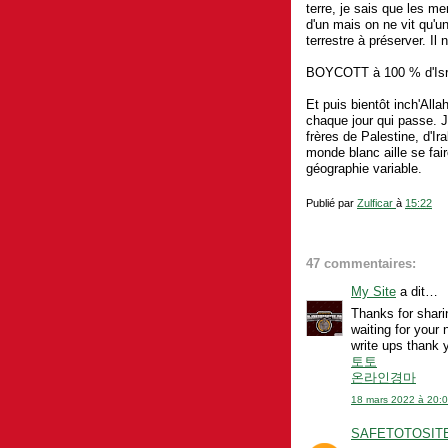
terre, je sais que les m
d'un mais on ne vit qu'un
terrestre à préserver. Il 
BOYCOTT à 100 % d'Isr
Et puis bientôt inch'Alla
chaque jour qui passe. J
frères de Palestine, d'Ir
monde blanc aille se fai
géographie variable.
Publié par
Zulficar
à
15:22
47 commentaires:
My Site
a dit…
Thanks for sharin
waiting for your 
write ups thank 
토토
온라인경마
18 mars 2022 à 20:
SAFETOTOSIT