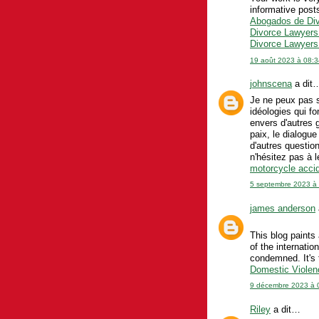
informative post
Abogados de Div
Divorce Lawyers
Divorce Lawyer
19 août 2023 à 08:3
johnscena
a dit
Je ne peux pas s
idéologies qui fo
envers d'autres g
paix, le dialogue
d'autres questio
n'hésitez pas à l
motorcycle accid
5 septembre 2023 à
james anderson
This blog paints 
of the internati
condemned. It's t
Domestic Violen
9 décembre 2023 à 
Riley
a dit…