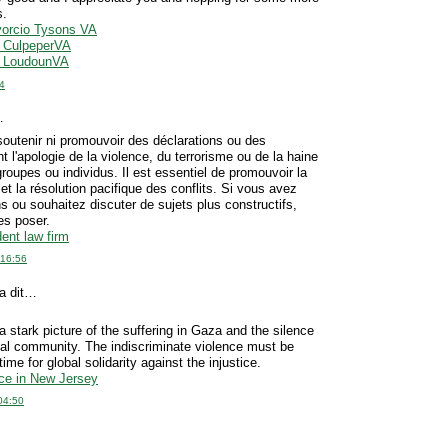
s.
orcio Tysons VA
 CulpeperVA
s LoudounVA
4
…
outenir ni promouvoir des déclarations ou des
nt l'apologie de la violence, du terrorisme ou de la haine
roupes ou individus. Il est essentiel de promouvoir la
 et la résolution pacifique des conflits. Si vous avez
ns ou souhaitez discuter de sujets plus constructifs,
es poser.
ent law firm
 16:56
a dit…
a stark picture of the suffering in Gaza and the silence
onal community. The indiscriminate violence must be
ime for global solidarity against the injustice.
ce in New Jersey
04:50