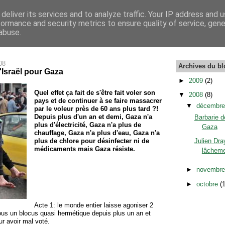
deliver its services and to analyze traffic. Your IP address and 
formance and security metrics to ensure quality of service, gen
abuse.
08
Archives du bl
'Israël pour Gaza
►
2009
(2)
Quel effet ça fait de s'être fait voler son
▼
2008
(8)
pays et de continuer à se faire massacrer
▼
décembr
par le voleur près de 60 ans plus tard ?!
Depuis plus d'un an et demi, Gaza n'a
Barbarie d
plus d'électricité, Gaza n'a plus de
Gaza
chauffage, Gaza n'a plus d'eau, Gaza n'a
plus de chlore pour désinfecter ni de
Julien Dra
médicaments mais Gaza résiste.
lâcheme
►
novembr
►
octobre
(
Acte 1: le monde entier laisse agoniser 2
ous un blocus quasi hermétique depuis plus un an et
r avoir mal voté.