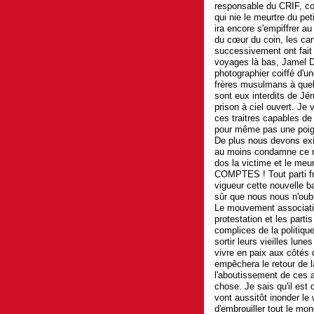
responsable du CRIF, cou
qui nie le meurtre du p
ira encore s'empiffrer a
du cœur du coin, les ca
successivement ont fait 
voyages là bas, Jamel De
photographier coiffé d'u
frères musulmans à que
sont eux interdits de Jé
prison à ciel ouvert. Je
ces traitres capables de
pour même pas une poi
De plus nous devons exi
au moins condamne ce no
dos la victime et le 
COMPTES ! Tout parti fr
vigueur cette nouvelle b
sûr que nous nous n'oubl
Le mouvement associatif,
protestation et les partis
complices de la politiqu
sortir leurs vieilles lun
vivre en paix aux côtés d
empêchera le retour de l
l'aboutissement de ces a
chose. Je sais qu'il est d
vont aussitôt inonder le
d'embrouiller tout le mond