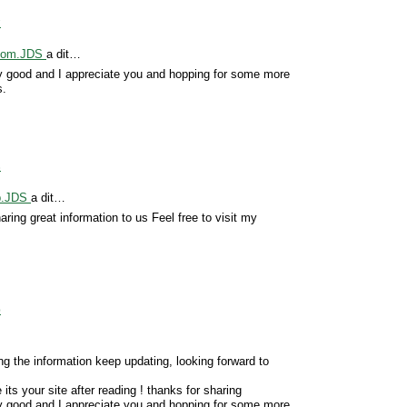
7
ecom.JDS
a dit…
y good and I appreciate you and hopping for some more
s.
8
op.JDS
a dit…
ring great information to us Feel free to visit my
0
ng the information keep updating, looking forward to
e its your site after reading ! thanks for sharing
y good and I appreciate you and hopping for some more