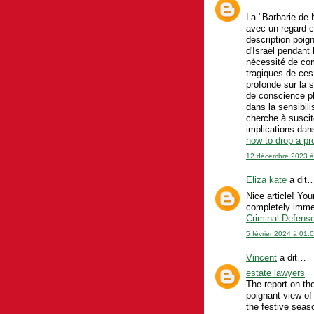
La "Barbarie de 
avec un regard c
description poign
d'Israël pendant 
nécessité de co
tragiques de ce
profonde sur la 
de conscience plu
dans la sensibil
cherche à suscite
implications dan
how to drop a pro
12 décembre 2023 à
Eliza kate
a dit
Nice article! You
completely immers
Criminal Defense
5 février 2024 à 01:
Vincent
a dit…
estate lawyers
The report on th
poignant view of
the festive seas