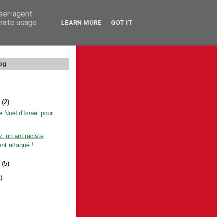
user-agent
erate usage
LEARN MORE
GOT IT
og
e
(2)
e Noël d'Israël pour
y: un antiraciste
nt attaqué !
e
(5)
1)