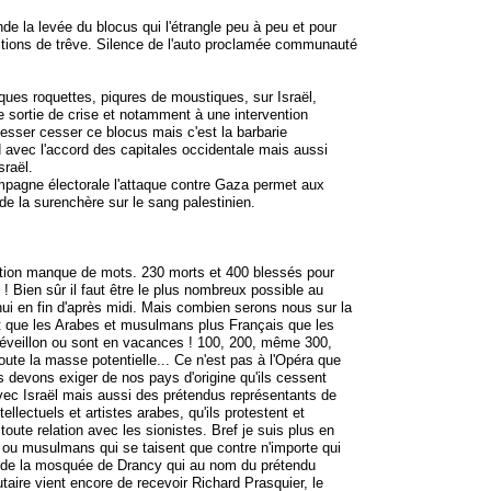
e la levée du blocus qui l'étrangle peu à peu et pour
sitions de trêve. Silence de l'auto proclamée communauté
ues roquettes, piqures de moustiques, sur Israël,
e sortie de crise et notamment à une intervention
 cesser cesser ce blocus mais c'est la barbarie
nd avec l'accord des capitales occidentale mais aussi
sraël.
ampagne électorale l'attaque contre Gaza permet aux
e de la surenchère sur le sang palestinien.
nation manque de mots. 230 morts et 400 blessés pour
 ! Bien sûr il faut être le plus nombreux possible au
ui en fin d'après midi. Mais combien serons nous sur la
t que les Arabes et musulmans plus Français que les
 réveillon ou sont en vacances ! 100, 200, même 300,
oute la masse potentielle... Ce n'est pas à l'Opéra que
s devons exiger de nos pays d'origine qu'ils cessent
e avec Israël mais aussi des prétendus représentants de
ellectuels et artistes arabes, qu'ils protestent et
ute relation avec les sionistes. Bref je suis plus en
 ou musulmans qui se taisent que contre n'importe qui
 de la mosquée de Drancy qui au nom du prétendu
aire vient encore de recevoir Richard Prasquier, le