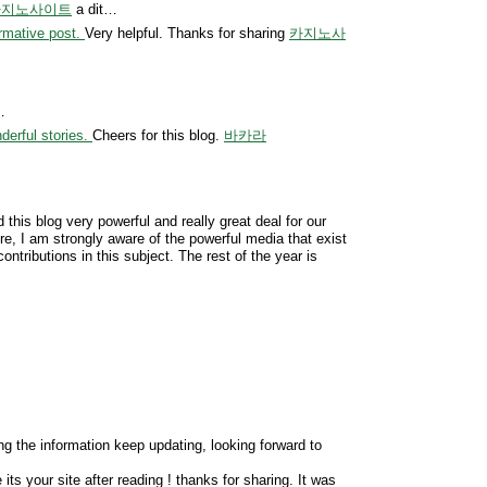
ki 카지노사이트
a dit…
rmative post.
Very helpful. Thanks for sharing
카지노사
…
erful stories.
Cheers for this blog.
바카라
this blog very powerful and really great deal for our
re, I am strongly aware of the powerful media that exist
contributions in this subject. The rest of the year is
ng the information keep updating, looking forward to
e its your site after reading ! thanks for sharing. It was