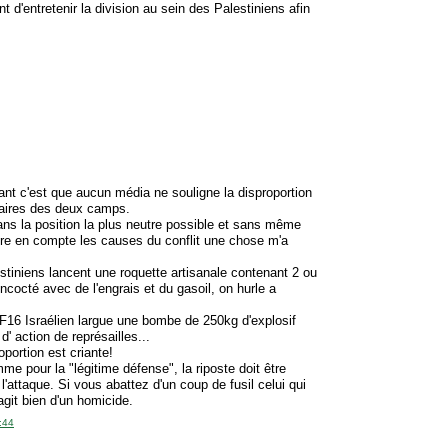
t d'entretenir la division au sein des Palestiniens afin
…
ant c'est que aucun média ne souligne la disproportion
taires des deux camps.
ns la position la plus neutre possible et sans même
re en compte les causes du conflit une chose m'a
stiniens lancent une roquette artisanale contenant 2 ou
ncocté avec de l'engrais et du gasoil, on hurle a
F16 Israélien largue une bombe de 250kg d'explosif
 d' action de représailles...
oportion est criante!
me pour la "légitime défense", la riposte doit être
 l'attaque. Si vous abattez d'un coup de fusil celui qui
'agit bien d'un homicide.
:44