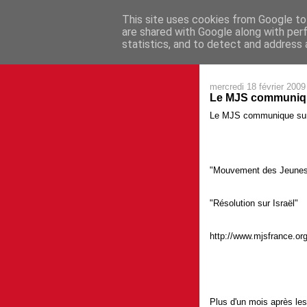
This site uses cookies from Google to 
are shared with Google along with per
statistics, and to detect and address 
mercredi 18 février 2009
Le MJS communique s
Le MJS communique sur I
"Mouvement des Jeunes 
"Résolution sur Israël"
http://www.mjsfrance.org
Plus d'un mois après les