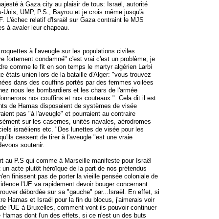
majesté à Gaza city au plaisir de tous: Israël, autorité
s-Unis, UMP, P.S., Bayrou et je crois même jusqu'à
. L'échec relatif d'Israël sur Gaza contraint le MJS
 à avaler leur chapeau.
oquettes à l’aveugle sur les populations civiles
tre fortement condamné" c'est vrai c'est un problème, je
re comme le fit en son temps le martyr algérien Larbi
te états-unien lors de la bataille d'Alger: "vous trouvez
ées dans des couffins portés par des femmes voilées
nez nous les bombardiers et les chars de l'armée
onnerons nos couffins et nos couteaux ". Cela dit il est
ants de Hamas disposaient de systèmes de visée
raient pas "à l'aveugle" et pourraient au contraire
cisément sur les casernes, unités navales, aérodromes
iciels israéliens etc. "Des lunettes de visée pour les
qu'ils cessent de tirer à l'aveugle "est une vraie
devons soutenir.
rt au P.S qui comme à Marseille manifeste pour Israël
 un acte plutôt héroïque de la part de nos prétendus
n'en finissent pas de porter la vieille pensée coloniale de
évidence l'UE va rapidement devoir bouger concernant
ouver débordée sur sa "gauche" par...Israël. En effet, si
e Hamas et Israël pour la fin du blocus, j'aimerais voir
de l'UE à Bruxelles, comment vont-ils pouvoir continuer
de Hamas dont l'un des effets, si ce n'est un des buts