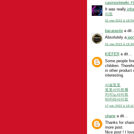
casinositewi
It was really
info
이트
31 mai 2022 à 18:54
bacarasite
a dit
Absolutely a
wond
31 mai 2022 à 19:30
KIEFER
a dit…
Some people find 
children. Therefo
in other product 
interesting.
사설토토
토토사이트웹
카지노사이트
바카라사이트
17 juin 2022 à 16:11
shane
a dit…
Thanks for shari
more post.
Nice post ! I lov