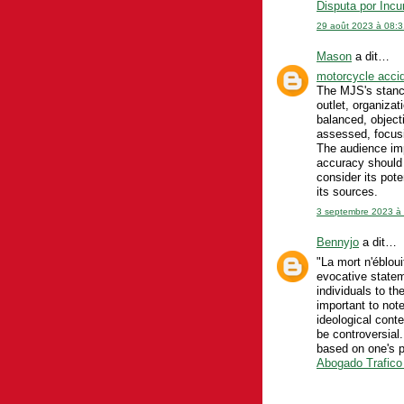
Disputa por Incu
29 août 2023 à 08:3
Mason
a dit…
motorcycle accid
The MJS's stance
outlet, organiza
balanced, object
assessed, focusi
The audience im
accuracy should
consider its pot
its sources.
3 septembre 2023 à
Bennyjo
a dit…
"La mort n'éblou
evocative statem
individuals to th
important to note
ideological conte
be controversial
based on one's p
Abogado Trafic