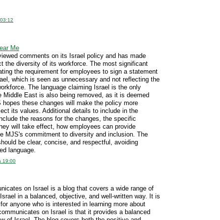
 03:12
Near Me
iewed comments on its Israel policy and has made
t the diversity of its workforce. The most significant
ating the requirement for employees to sign a statement
rael, which is seen as unnecessary and not reflecting the
workforce. The language claiming Israel is the only
 Middle East is also being removed, as it is deemed
 hopes these changes will make the policy more
lect its values. Additional details to include in the
clude the reasons for the changes, the specific
ey will take effect, how employees can provide
e MJS's commitment to diversity and inclusion. The
ould be clear, concise, and respectful, avoiding
sed language.
à 19:00
ates on Israel is a blog that covers a wide range of
 Israel in a balanced, objective, and well-written way. It is
 for anyone who is interested in learning more about
ommunicates on Israel is that it provides a balanced
ew of Israel. The blog covers both the positive and