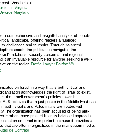
e post. Very helpful.
rcio En Virginia
Divorce Maryland
3
 a comprehensive and insightful analysis of Israel's
olitical landscape, offering readers a nuanced
 its challenges and triumphs. Through balanced
depth research, the publication navigates the
srael's relations, security concerns, and regional
 it an invaluable resource for anyone seeking a well-
ive on the region.
Traffic Lawyer Fairfax VA
0
ates on Israel in a way that is both critical and
rganization acknowledges the right of Israel to exist,
cizes the Israeli government's policies towards
e MJS believes that a just peace in the Middle East can
if both Israelis and Palestinians are treated with
ity.The organization has been accused of being anti-
while others have praised it for its balanced approach.
ication on Israel is important because it provides a
ces that are often marginalized in the mainstream media.
sputas de Contrato