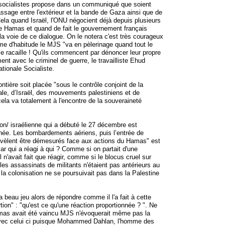
ocialistes propose dans un communiqué que soient
assage entre l'extérieur et la bande de Gaza ainsi que de
la quand Israël, l'ONU négocient déjà depuis plusieurs
Hamas et quand de fait le gouvernement français
a voie de ce dialogue. On le notera c'est très courageux
e d'habitude le MJS "va en pèlerinage quand tout le
e racaille ! Qu'ils commencent par dénoncer leur propre
ment avec le criminel de guerre, le travailliste Ehud
ationale Socialiste.
ntière soit placée "sous le contrôle conjoint de la
le, d’Israël, des mouvements palestiniens et de
 cela va totalement à l'encontre de la souveraineté
ion/ israélienne qui a débuté le 27 décembre est
nnée. Les bombardements aériens, puis l’entrée de
vèlent être démesurés face aux actions du Hamas" est
ar qui a réagi à qui ? Comme si on partait d'une
ël n'avait fait que réagir, comme si le blocus cruel sur
es assassinats de militants n'étaient pas antérieurs au
a colonisation ne se poursuivait pas dans la Palestine
 beau jeu alors de répondre comme il l'a fait à cette
tion" : "qu'est ce qu'une réaction proportionnée ? ". Ne
mas avait été vaincu MJS n'évoquerait même pas la
avec celui ci puisque Mohammed Dahlan, l'homme des