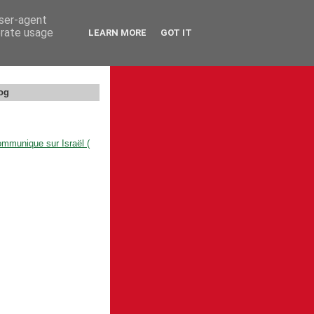
user-agent
erate usage
LEARN MORE
GOT IT
og
mmunique sur Israël (
)