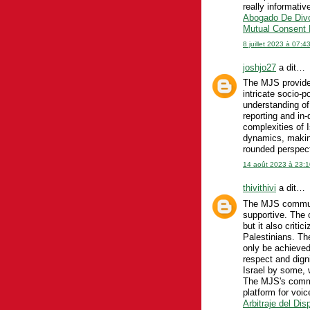
really informativ
Abogado De Divo
Mutual Consent 
8 juillet 2023 à 07:4
joshjo27
a dit…
The MJS provides
intricate socio-p
understanding of
reporting and in-
complexities of I
dynamics, making
rounded perspect
14 août 2023 à 23:1
thivithivi
a dit…
The MJS communic
supportive. The o
but it also criti
Palestinians. Th
only be achieved 
respect and dign
Israel by some, 
The MJS's commun
platform for voi
Arbitraje del Di