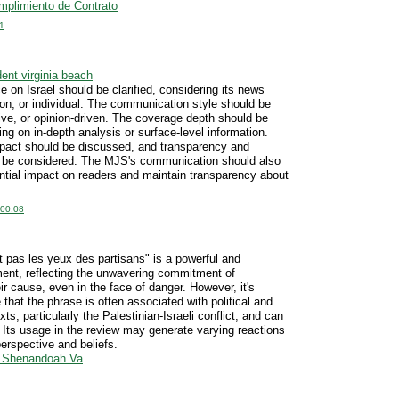
mplimiento de Contrato
1
ent virginia beach
 on Israel should be clarified, considering its news
tion, or individual. The communication style should be
ive, or opinion-driven. The coverage depth should be
ng on in-depth analysis or surface-level information.
pact should be discussed, and transparency and
 be considered. The MJS's communication should also
ential impact on readers and maintain transparency about
 00:08
it pas les yeux des partisans" is a powerful and
ent, reflecting the unwavering commitment of
eir cause, even in the face of danger. However, it's
 that the phrase is often associated with political and
xts, particularly the Palestinian-Israeli conflict, and can
. Its usage in the review may generate varying reactions
erspective and beliefs.
o Shenandoah Va