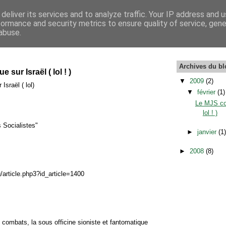
deliver its services and to analyze traffic. Your IP address and 
formance and security metrics to ensure quality of service, gen
abuse.
Archives du bl
ur Israël ( lol ! )
▼
2009
(2)
sraël ( lol)
▼
février
(1)
Le MJS co
lol ! )
Socialistes"
►
janvier
(1
►
2008
(8)
/article.php3?id_article=1400
 combats, la sous officine sioniste et fantomatique