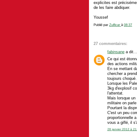
explicites est précisémen
de les faire abdiquer.
Youssef
Publié par
Zulficar
à
08:37
27 commentaires:
fabinsane
a dit
Ce qui est étonn
des actions mili
En se mettant da
chercher a prend
toujours choqué.
Lorsque les Pale
3kg d'explosif co
l'attentat.
Mais lorsque un 
militaire on parle
Pourtant la dispr
C'est un peu com
proportionnelle a
vous a giflé, il s
28 janvier 2012 à 21