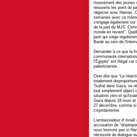
mouvement des jeunes s
réouverts les point de p
négocier avec Hamas. Ce
semaines avec ce même 
s'engage également sur l
de la part du MJS. Comm
monde en revient". Quell
parti qui siège régulière
Barak au sein de l'Intern
Demander à ce que la fro
communauté internationa
l’Égypte" est illégal car
palestinienne.
Oser dire que "La /réact
totalement disproportio
Tsahal dans Gaza, se ré
tout simplement abject c
situation zéro et qu'Isra
Gaza depuis 18 mois et l
27 décembre, comme si l
cisjordanienne.
L'ambassadeur d' Israël a
accusation de "dispropor
nous leurrons pas si Ha
nécessité du dialogue 