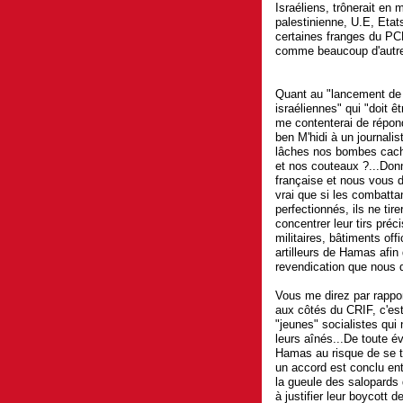
Israéliens, trônerait en 
palestinienne, U.E, Etat
certaines franges du PCF
comme beaucoup d'autres
Quant au "lancement de r
israéliennes" qui "doit ê
me contenterai de répond
ben M'hidi à un journalis
lâches nos bombes cach
et nos couteaux ?...Don
française et nous vous d
vrai que si les combatt
perfectionnés, ils ne tire
concentrer leur tirs pré
militaires, bâtiments off
artilleurs de Hamas afin 
revendication que nous 
Vous me direz par rappo
aux côtés du CRIF, c'est
"jeunes" socialistes qui 
leurs aînés...De toute 
Hamas au risque de se tr
un accord est conclu entr
la gueule des salopards 
à justifier leur boycott 