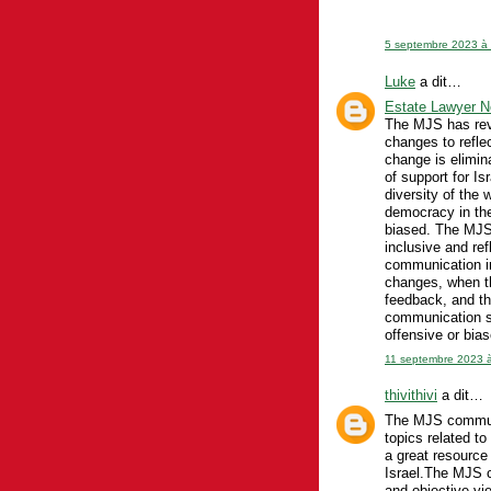
5 septembre 2023 à
Luke
a dit…
Estate Lawyer 
The MJS has rev
changes to reflec
change is elimin
of support for Is
diversity of the 
democracy in the
biased. The MJS
inclusive and ref
communication in
changes, when th
feedback, and th
communication sh
offensive or bia
11 septembre 2023 
thivithivi
a dit…
The MJS communic
topics related to
a great resource
Israel.The MJS c
and objective vi