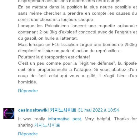
disproportion des actions militaires des deux camps.
En se mettant dans la position la plus neutre possible et
sans même chercher a prendre en compte les causes du
conflit une chose m'a toujours choqué.
Lorsque les Palestiniens lancent une roquette artisanale
contenant 2 ou 3kg d'explosif concocté avec de l'engrais et
du gasoil, on hurle a l'attentat.
Mais lorsque un F16 Israélien largue une bombe de 250kg
d'explosif militaire on parle d' action de représailles...
Pourtant la disproportion est criante!
C'est un peu comme pour la "légitime défense", la riposte
doit être proportionnelle a l'attaque. Si vous abattez d'un
coup de fusil celui qui vous a giflé, il s'agit bien d'un
homicide.
Répondre
casinositewiki 카지노사이트
31 mai 2022 à 18:54
It was really
informative post.
Very helpful. Thanks for
sharing
카지노사이트
Répondre