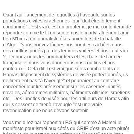
Quant au "lancement de roquettes à l’aveugle sur les
populations civiles israéliennes" qui "doit être fortement
condamné" c'est vrai c'est un problème, je me contenterai de
répondre comme le fit en son temps le martyr algérien Larbi
ben M'hidi à un journaliste états-unien lors de la bataille
d'Alger: "vous trouvez lâches nos bombes cachées dans
des couffins portés par des femmes voilées et nos couteaux
?...Donnez nous les bombardiers et les chars de l'armée
française et nous vous donnerons nos couffins et nos
couteaux ". Cela dit il est vrai que si les combattants de
Hamas disposaient de systèmes de visée perfectionnés, ils
ne tireraient pas "à l'aveugle" et pourraient au contraire
concentrer leur tirs précisément sur les casernes, unités
navales, aérodromes militaires, bâtiments officiels israéliens
etc. "Des lunettes de visée pour les artilleurs de Hamas afin
qu'ils cessent de tirer à l'aveugle "est une vraie
revendication que nous devons soutenir.
Vous me direz par rapport au P.S qui comme à Marseille
manifeste pour Israël aux côtés du CRIF, c'est un acte plutôt