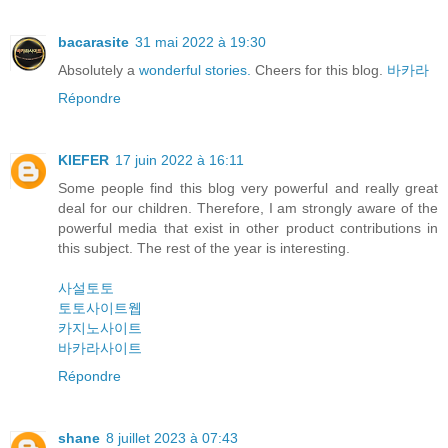
bacarasite
31 mai 2022 à 19:30
Absolutely a
wonderful stories.
Cheers for this blog.
바카라
Répondre
KIEFER
17 juin 2022 à 16:11
Some people find this blog very powerful and really great
deal for our children. Therefore, I am strongly aware of the
powerful media that exist in other product contributions in
this subject. The rest of the year is interesting.
사설토토
토토사이트웹
카지노사이트
바카라사이트
Répondre
shane
8 juillet 2023 à 07:43