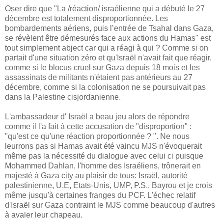
Oser dire que "La /réaction/ israélienne qui a débuté le 27
décembre est totalement disproportionnée. Les
bombardements aériens, puis l’entrée de Tsahal dans Gaza,
se révèlent être démesurés face aux actions du Hamas" est
tout simplement abject car qui a réagi à qui ? Comme si on
partait d'une situation zéro et qu'Israël n'avait fait que réagir,
comme si le blocus cruel sur Gaza depuis 18 mois et les
assassinats de militants n'étaient pas antérieurs au 27
décembre, comme si la colonisation ne se poursuivait pas
dans la Palestine cisjordanienne.
L'ambassadeur d' Israël a beau jeu alors de répondre
comme il l'a fait à cette accusation de "disproportion" :
"qu'est ce qu'une réaction proportionnée ? ". Ne nous
leurrons pas si Hamas avait été vaincu MJS n'évoquerait
même pas la nécessité du dialogue avec celui ci puisque
Mohammed Dahlan, l'homme des Israéliens, trônerait en
majesté à Gaza city au plaisir de tous: Israël, autorité
palestinienne, U.E, Etats-Unis, UMP, P.S., Bayrou et je crois
même jusqu'à certaines franges du PCF. L'échec relatif
d'Israël sur Gaza contraint le MJS comme beaucoup d'autres
à avaler leur chapeau.