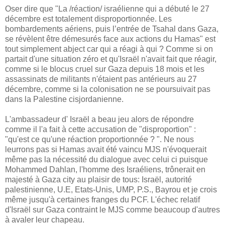
Oser dire que "La /réaction/ israélienne qui a débuté le 27
décembre est totalement disproportionnée. Les
bombardements aériens, puis l’entrée de Tsahal dans Gaza,
se révèlent être démesurés face aux actions du Hamas" est
tout simplement abject car qui a réagi à qui ? Comme si on
partait d'une situation zéro et qu'Israël n'avait fait que réagir,
comme si le blocus cruel sur Gaza depuis 18 mois et les
assassinats de militants n'étaient pas antérieurs au 27
décembre, comme si la colonisation ne se poursuivait pas
dans la Palestine cisjordanienne.
L'ambassadeur d' Israël a beau jeu alors de répondre
comme il l'a fait à cette accusation de "disproportion" :
"qu'est ce qu'une réaction proportionnée ? ". Ne nous
leurrons pas si Hamas avait été vaincu MJS n'évoquerait
même pas la nécessité du dialogue avec celui ci puisque
Mohammed Dahlan, l'homme des Israéliens, trônerait en
majesté à Gaza city au plaisir de tous: Israël, autorité
palestinienne, U.E, Etats-Unis, UMP, P.S., Bayrou et je crois
même jusqu'à certaines franges du PCF. L'échec relatif
d'Israël sur Gaza contraint le MJS comme beaucoup d'autres
à avaler leur chapeau.