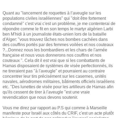
Quant au "lancement de roquettes à l’aveugle sur les
populations civiles israéliennes" qui "doit être fortement
condamné" c'est vrai c'est un problème, je me contenterai de
répondre comme le fit en son temps le martyr algérien Larbi
ben M'hidi à un journaliste états-unien lors de la bataille
d'Alger: "vous trouvez lâches nos bombes cachées dans
des couffins portés par des femmes voilées et nos couteaux
?...Donnez nous les bombardiers et les chars de l'armée
française et nous vous donnerons nos couffins et nos
couteaux ". Cela dit il est vrai que si les combattants de
Hamas disposaient de systèmes de visée perfectionnés, ils
ne tireraient pas "à l'aveugle" et pourraient au contraire
concentrer leur tirs précisément sur les casernes, unités
navales, aérodromes militaires, bâtiments officiels israéliens
etc. "Des lunettes de visée pour les artilleurs de Hamas afin
qu'ils cessent de tirer à l'aveugle "est une vraie
revendication que nous devons soutenir.
Vous me direz par rapport au P.S qui comme à Marseille
manifeste pour Israël aux côtés du CRIF, c'est un acte plutôt