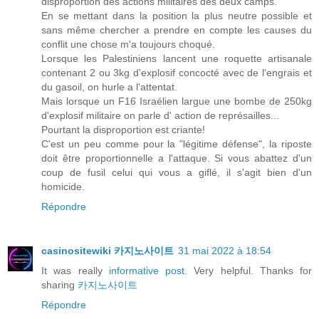
disproportion des actions militaires des deux camps.
En se mettant dans la position la plus neutre possible et
sans même chercher a prendre en compte les causes du
conflit une chose m'a toujours choqué.
Lorsque les Palestiniens lancent une roquette artisanale
contenant 2 ou 3kg d'explosif concocté avec de l'engrais et
du gasoil, on hurle a l'attentat.
Mais lorsque un F16 Israélien largue une bombe de 250kg
d'explosif militaire on parle d' action de représailles...
Pourtant la disproportion est criante!
C'est un peu comme pour la "légitime défense", la riposte
doit être proportionnelle a l'attaque. Si vous abattez d'un
coup de fusil celui qui vous a giflé, il s'agit bien d'un
homicide.
Répondre
casinositewiki 카지노사이트
31 mai 2022 à 18:54
It was really
informative post.
Very helpful. Thanks for
sharing
카지노사이트
Répondre