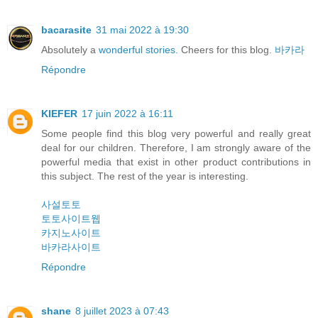
bacarasite
31 mai 2022 à 19:30
Absolutely a
wonderful stories.
Cheers for this blog.
바카라
Répondre
KIEFER
17 juin 2022 à 16:11
Some people find this blog very powerful and really great
deal for our children. Therefore, I am strongly aware of the
powerful media that exist in other product contributions in
this subject. The rest of the year is interesting.
사설토토
토토사이트웹
카지노사이트
바카라사이트
Répondre
shane
8 juillet 2023 à 07:43