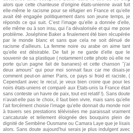
alors que cette chanteuse d'origine états-unienne avait fuit
elle-même le racisme pour se réfugier en France et qu'elle
avait été engagée politiquement dans son jeune temps, je
réponds ce qui suit. C'est l'image qu'elle a donnée d'elle,
elle même ou à son insu, qui l'a dévalorisée et qui me pose
problème. Joséphine Baker a finalement été bien récupérée
par le monde blanc et sans que cela ne soit dénué de
racisme d'ailleurs. La femme noire ou arabe on aime tant
qu'elle est désirable. De fait je ne garde d'elle que le
souvenir de sa plastique ( notamment cette photo où elle ne
porte qu'un pagne fait de bananes) et cette chanson "j'ai
deux amours" qui pour moi sonnait faux car me disais-je
comment peut-on aimer Paris, ce pays si froid et raciste, (
Cependant avec le recul, je veux bien croire que pour les
noirs états-uniens et comparé aux Etats-unis la France était
sans conteste un havre de paix, tout est relatif !). Sans doute
n'avait-elle pas le choix, il faut bien vivre, mais sans qu'elle
l'ait forcément choisie l'image qu'elle donnait du monde noir
à travers ses prestations télévisées me paraissait vraiment
caricaturale et tellement éloignée des bouquins plein de
dignité de Sembène Ousmane ou Camara Laye que je lisais
alors. Sans doute aujourd'hui serais je plus indulgent avec