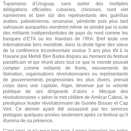
Tupamaros d’Uruguay, sans parler des multiples
délégations officielles cubaines, chinoises, nord viet
namiennes et bien sûr des représentants des guérillas
arabes, palestinienne, omanaise, yéménite puis plus tard
sahraouie auxquelles viendront même se joindre par la suite
des militants indépendantistes de pays du nord comme les
basques d’ETA ou les Irlandais de l’IRA. Bref toute une
internationale tiers mondiste, dans la droite ligne des
vœux
de la conférence tricontinentale voulue 3 ans plus tôt à la
Havane par Mehdi Ben Barka disparu au moment du festival
panafricain et qui réunit alors tout ce que le monde pouvait
compter comme militants de fronts, mouvements de
libération, organisations révolutionnaires ou représentants
de gouvernements progressistes les plus divers, prenait
corps dans une capitale, Alger, devenue par la volonté
politique de ses dirigeants d’alors « Mecque des
révolutionnaires » selon le mot célèbre de Amilcar Cabral, le
prestigieux leader révolutionnaire de Guinée Bissao et Cap
Vert. Ce dernier ayant été assassiné par les services
portugais quelques années seulement après ce festival qu’il
illumina de sa présence.
C’est ainsi, je n’y peux rien mais à peine égrenées les notes