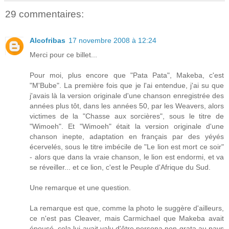
29 commentaires:
Alcofribas
17 novembre 2008 à 12:24
Merci pour ce billet...
Pour moi, plus encore que "Pata Pata", Makeba, c'est
"M'Bube". La première fois que je l'ai entendue, j'ai su que
j'avais là la version originale d'une chanson enregistrée des
années plus tôt, dans les années 50, par les Weavers, alors
victimes de la "Chasse aux sorcières", sous le titre de
"Wimoeh". Et "Wimoeh" était la version originale d'une
chanson inepte, adaptation en français par des yéyés
écervelés, sous le titre imbécile de "Le lion est mort ce soir"
- alors que dans la vraie chanson, le lion est endormi, et va
se réveiller... et ce lion, c'est le Peuple d'Afrique du Sud.
Une remarque et une question.
La remarque est que, comme la photo le suggère d'ailleurs,
ce n'est pas Cleaver, mais Carmichael que Makeba avait
épousé. cela lui avait valu d'être persona non grata au pays