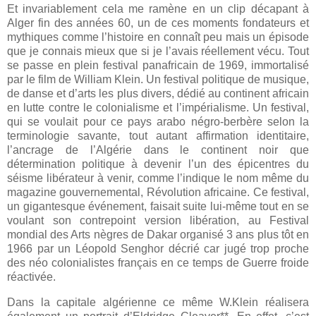
Et invariablement
cela me ramène en un clip décapant à
Alger fin des années 60, un de ces moments fondateurs et
mythiques comme l’histoire en connaît peu mais un épisode
que je connais mieux que si je l’avais réellement vécu. Tout
se passe en plein festival panafricain de 1969,
immortalisé
par le film de William Klein. Un festival politique de musique,
de danse et d’arts les plus divers,
dédié au continent africain
en lutte contre le colonialisme et l’impérialisme. Un festival,
qui se voulait pour ce pays arabo négro-berbère selon la
terminologie savante, tout autant affirmation identitaire,
l’ancrage de l’Algérie dans le continent noir que
détermination politique à devenir l’un des épicentres du
séisme libérateur à venir, comme l’indique le nom même du
magazine gouvernemental, Révolution africaine.
Ce festival,
un gigantesque événement, faisait suite lui-même tout en se
voulant son contrepoint version libération, au Festival
mondial des Arts nègres de Dakar organisé 3 ans plus tôt en
1966 par un Léopold Senghor décrié car jugé trop proche
des néo colonialistes français en ce temps de Guerre froide
réactivée.
Dans la capitale algérienne ce même W.Klein réalisera