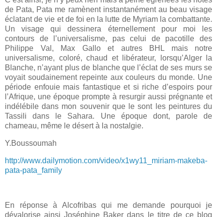
de Pata, Pata me ramènent instantanément au
beau visage
éclatant de vie et de foi en la lutte de Myriam la combattante.
Un visage qui dessinera éternellement pour moi les
contours de l’universalisme, pas celui de pacotille des
Philippe Val, Max Gallo et autres BHL mais notre
universalisme, coloré
, chaud et libérateur, lorsqu’
Alger la
Blanche, n’ayant plus de blanche que l’éclat de ses murs se
voyait soudainement repeinte aux couleurs du monde. Une
période enfouie mais fantastique et si riche d’espoirs pour
l’Afrique, une époque prompte à resurgir aussi prégnante et
indélébile dans mon souvenir que le sont les peintures du
Tassili dans le Sahara. Une époque dont, parole de
chameau, même le désert à la nostalgie.
Y.Boussoumah
http://www.dailymotion.com/video/x1wy11_miriam-makeba-
pata-pata_family
En réponse à Alcofribas qui me demande pourquoi je
dévalorise ainsi Joséphine Baker dans le titre de ce blog