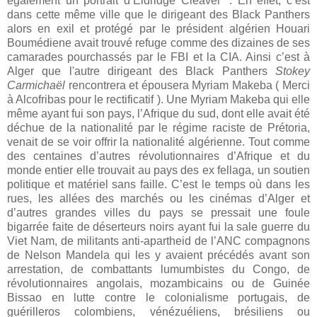
également un portrait d’Eldridge Cleaver**. En effet, c’est
dans cette même ville que le dirigeant des Black Panthers
alors en exil et protégé
par le président algérien Houari
Boumédiene avait trouvé refuge comme des dizaines de ses
camarades pourchassés par le FBI et la CIA. Ainsi c’est à
Alger que l'autre dirigeant des Black Panthers
Stokey
Carmichaël
rencontrera et épousera Myriam Makeba ( Merci
à Alcofribas pour le rectificatif ). Une Myriam Makeba qui elle
même ayant fui son pays, l’Afrique du sud, dont elle avait été
déchue de la nationalité par le régime raciste de Prétoria,
venait de se voir offrir la nationalité algérienne. Tout comme
des centaines d’autres révolutionnaires d’Afrique et du
monde entier elle trouvait au pays des ex fellaga, un soutien
politique et matériel sans faille. C’est le temps où dans les
rues, les allées des marchés ou les cinémas d’Alger et
d’autres grandes villes du pays se pressait une foule
bigarrée faite de déserteurs noirs ayant fui la sale guerre du
Viet Nam,
de militants anti-apartheid de l’ANC compagnons
de Nelson Mandela qui les y avaient précédés avant son
arrestation, de combattants lumumbistes du Congo, de
révolutionnaires angolais, mozambicains ou de Guinée
Bissao en lutte contre le colonialisme portugais, de
guérilleros colombiens, vénézuéliens, brésiliens ou